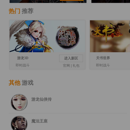
热门
推荐
游龙3D
天书世界
进入新区
即时战斗
即时战斗
官网
|
礼包
其他
游戏
游龙仙侠传
魔法王座