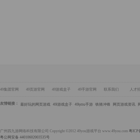
49集团官网
49页游官网
49游戏盒子
49手游官网
联系我们
人才
友情链接：
最好玩的网页游戏
49游戏盒子
49you手游
铁骑冲锋
网页游戏资讯
广州四九游网络科技有限公司 Copyright ©2012 49you游戏平台 www.49you.com
粤ICP
粤公网安备 44010602003535号