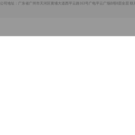
公司地址：广东省广州市天河区黄埔大道西平云路163号广电平云广场B塔8层全层 联系电话：
游戏健康忠告：抵制不良游戏，拒绝盗版游戏。注意自我保护，谨防受骗上当。适度